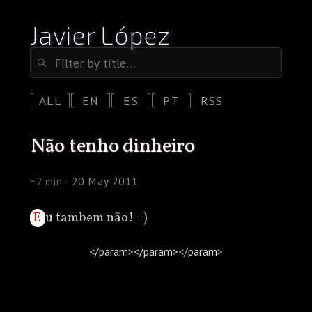
Javier López
ALL
EN
ES
PT
RSS
não tenho dinheiro
~2 min ·
20 May 2011
Eu tambem não! =)
</param>
</param>
</param>