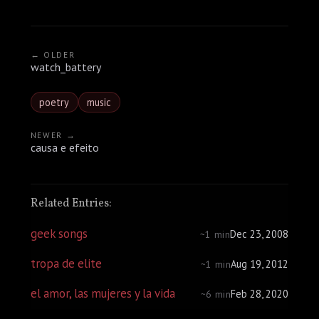
← OLDER
watch_battery
poetry
music
NEWER →
causa e efeito
Related Entries:
geek songs
Dec 23, 2008
~1 min
tropa de elite
Aug 19, 2012
~1 min
el amor, las mujeres y la vida
Feb 28, 2020
~6 min