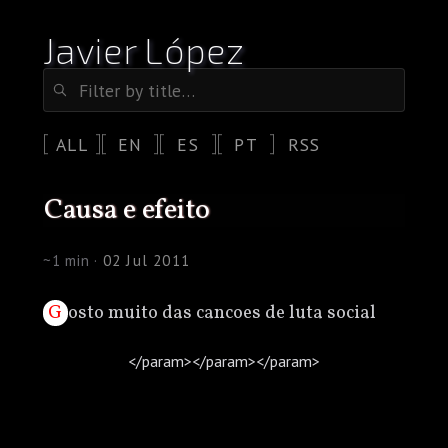
Javier López
ALL
EN
ES
PT
RSS
causa e efeito
~1 min ·
02 Jul 2011
Gosto muito das cancoes de luta social
</param>
</param>
</param>