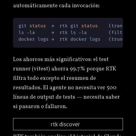
automáticamente cada invocación:
git 
status
  →  rtk git 
status
    (transpar
ls -la      →  rtk ls -la        (filtra, c
docker logs →  rtk docker logs   (trunca, 
Los ahorros más significativos: el test
runner (vitest) ahorra 99.7% porque RTK
filtra todo excepto el resumen de
resultados. El agente no necesita ver 500
líneas de output de tests — necesita saber
si pasaron o fallaron.
rtk discover