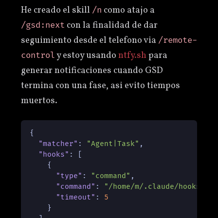
He creado el skill
como atajo a
/n
con la finalidad de dar
/gsd:next
seguimiento desde el telefono via
/remote-
y estoy usando
ntfy.sh
para
control
generar notificaciones cuando GSD
termina con una fase, asi evito tiempos
muertos.
{
"matcher"
:
"Agent|Task"
,
"hooks"
:
[
{
"type"
:
"command"
,
"command"
:
"/home/m/.claude/hooks/nt
"timeout"
:
5
}