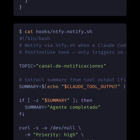
]
}
$ 
cat
#!/bin/bash
# Notify via ntfy.sh when a Claude Code ag
# PostToolUse hook — only triggers on Agen
TOPIC=
"canal-de-notificaciones"
# Extract summary from tool output (first 
SUMMARY=$(
echo
"
$CLAUDE_TOOL_OUTPUT
"
 | 
hea
if
 [ -z 
"
$SUMMARY
"
 ]; 
then
  SUMMARY=
"Agente completado"
fi
curl -s -o /dev/null \

  -H 
"Priority: high"
 \
