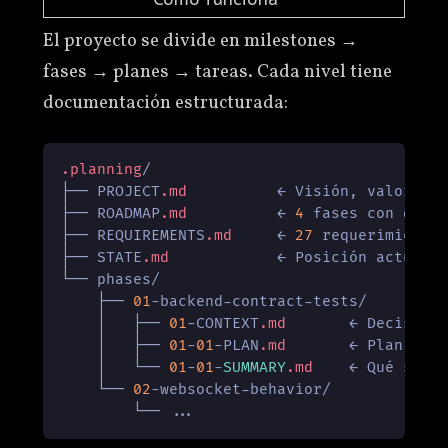
El proyecto se divide en milestones →
fases → planes → tareas. Cada nivel tiene
documentación estructurada:
.planning
/

├── PROJECT
.md
          ← Visión, valor cen
├── ROADMAP
.md
          ← 
4
 fases con depe
├── REQUIREMENTS
.md
     ← 
27
 requerimiento
├── STATE
.md
            ← Posición actual, 
└── phases/

    ├── 
01
-backend-contract-tests/

    │   ├── 
01
-CONTEXT
.md
       ← Decisione
    │   ├── 
01
-
01
-PLAN
.md
       ← Plan ejec
    │   └── 
01
-
01
-
SUMMARY
.md
    ← Qué se hi
    └── 
02
-websocket-behavior/
