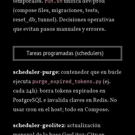
temporales.
unifica dev/prod
run.sh
(compose files, migraciones, tests,
reset_db, tunnel). Decisiones operativas
que evitan pasos manuales y errores.
Tareas programadas (schedulers)
scheduler-purge:
contenedor que en bucle
ejecuta
(ej.
purge_expired_tokens.py
cada 24h): borra tokens expirados en
PostgreSQL e invalida claves en Redis. No
usar cron en el host; todo en Compose.
scheduler-geolite2:
actualización
mensual de la base GeoLite2-City en