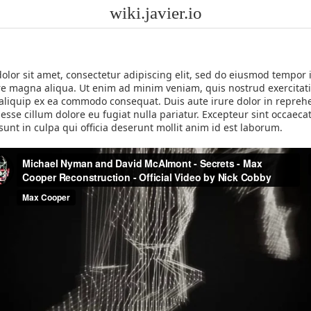
wiki.javier.io
lor sit amet, consectetur adipiscing elit, sed do eiusmod tempor 
re magna aliqua. Ut enim ad minim veniam, quis nostrud exercitat
t aliquip ex ea commodo consequat. Duis aute irure dolor in repreh
t esse cillum dolore eu fugiat nulla pariatur. Excepteur sint occaeca
sunt in culpa qui officia deserunt mollit anim id est laborum.