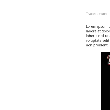
Trace:
›
start
Lorem ipsum do
labore et dolo
laboris nisi u
voluptate veli
non proident, 