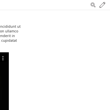
incididunt ut
ion ullamco
enderit in
t cupidatat